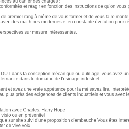
pièces au cahier des charges ;
-conformités et réagir en fonction des instructions de qu'on vous 
r de premier rang à même de vous former et de vous faire mont
l avec des machines modernes et en constante évolution pour r
perspectives sur mesure intéressantes.
 DUT dans la conception mécanique ou outillage, vous avez u
lternance dans le domaine de l'usinage industriel.
nt et avez une vraie appétence pour la mé savez lire, interprét
au plus près des exigences de clients industriels et vous avez le
idation avec Charles, Harry Hope
visio ou en présentiel
que sur site suivi d'une proposition d'embauche Vous êtes inté
er de vive voix !