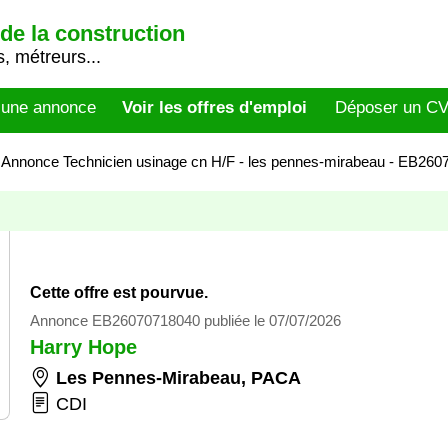
de la construction
, métreurs...
 une annonce
Voir les offres d'emploi
Déposer un C
>
Annonce Technicien usinage cn H/F - les pennes-mirabeau - EB26
Cette offre est pourvue.
Annonce EB26070718040 publiée le 07/07/2026
Harry Hope
Les Pennes-Mirabeau
,
PACA
CDI