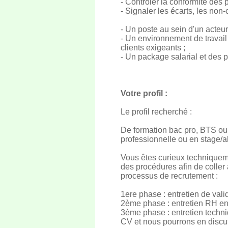
- Contrôler la conformité des 
- Signaler les écarts, les non
- Un poste au sein d'un acteu
- Un environnement de travai
clients exigeants ;
- Un package salarial et des 
Votre profil :
Le profil recherché :
De formation bac pro, BTS ou
professionnelle ou en stage/a
Vous êtes curieux techniqueme
des procédures afin de coller 
processus de recrutement :
1ere phase : entretien de val
2ème phase : entretien RH en 
3ème phase : entretien techni
CV et nous pourrons en discut