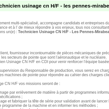
chnicien usinage cn H/F - les pennes-mirab
tement multi-spécialisé, accompagne candidats et entreprises d
ance et à l' de mieux répondre à vos enjeux, tous nos consultant
ons un(e) :
Technicien Usinage CN H/F - Les Pennes-Mirabe
lient, fournisseur incontournable de pièces mécaniques de préc
les secteurs de pointe que sont l'aéronautique et le nucléaire.
en Usinage CN H/F en CDI pour venir renforcer l'équipe basée
la supervision du Responsable de production, vous serez en char
s machines de pointe pour répondre au cahier des charges clie
ge CN H/F vos missions seront de :
sinage par enlèvement de matière à partir de programmes inform
écifications ;
age et fabriquer la tête de série pour validation avant de lancer 
r le programme de la machine et en informer les méthodes ;