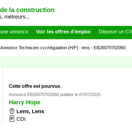
de la construction
, métreurs...
 une annonce
Voir les offres d'emploi
Déposer un C
>
Annonce Technicien cvc/régulation (H/F) - lens - EB26070702060
Cette offre est pourvue.
Annonce EB26070702060 publiée le 07/07/2026
Harry Hope
Lens
,
Lens
CDI