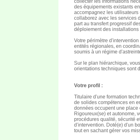
collecter les informations né
des équipements existants en 
accompagnez les utilisateurs d
collaborez avec les services d
part au transfert progressif 
déploiement des installations 
Votre périmètre d'interventio
entités régionales, en coordi
soumis à un régime d'astreint
Sur le plan hiérarchique, vous 
orientations techniques sont 
Votre profil :
Titulaire d'une formation tec
de solides compétences en en
données occupent une place c
Rigoureux(se) et autonome, vou
procédures qualité, sécurité e
d'intervention. Doté(e) d'un b
tout en sachant gérer vos mis