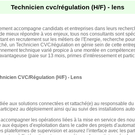
Technicien cvc/régulation (H/F) - lens
tement accompagne candidats et entreprises dans leurs recherc
 de mieux répondre à vos enjeux, tous nos consultants sont spéci
t en recrutement sur les métiers de l'Energie, recherche pour
é, un Technicien CVC/régulation en génie sein de cette entrep
onnement technique varié propice à une montée en compétences
antageuse (paie sur 13 mois, primes d'intéressement et partic
hnicien CVC/Régulation (H/F) - Lens
dédiée aux solutions connectées et rattaché(e) au responsable 
articipez au déploiement ainsi qu'au suivi des installations aut
 à accompagner les opérations liées à la mise en service des 
 aux équipes d'exploitation dans le cadre des projets d'automati
 plateformes de supervision et assurez l'interface avec les part