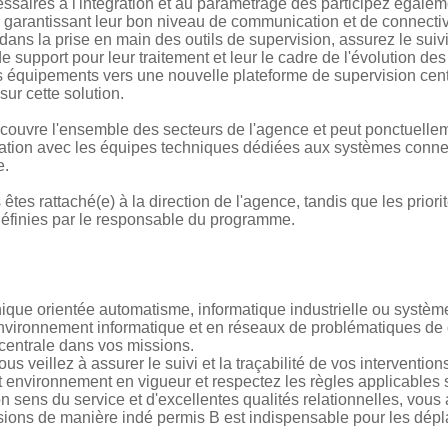
cessaires à l'intégration et au paramétrage des participez égale
garantissant leur bon niveau de communication et de connectivit
ans la prise en main des outils de supervision, assurez le suivi
e support pour leur traitement et leur le cadre de l'évolution des
des équipements vers une nouvelle plateforme de supervision cent
sur cette solution.
n couvre l'ensemble des secteurs de l'agence et peut ponctuellem
nation avec les équipes techniques dédiées aux systèmes connec
e.
êtes rattaché(e) à la direction de l'agence, tandis que les priori
définies par le responsable du programme.
hnique orientée automatisme, informatique industrielle ou systè
vironnement informatique et en réseaux de problématiques de 
entrale dans vos missions.
s veillez à assurer le suivi et la traçabilité de vos interventio
t environnement en vigueur et respectez les règles applicables su
on sens du service et d'excellentes qualités relationnelles, vous
sions de manière indé permis B est indispensable pour les dép