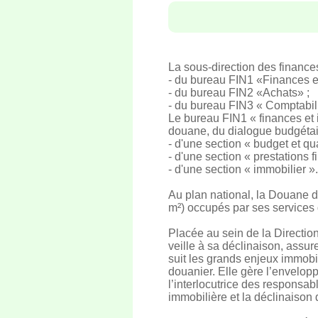
La sous-direction des finance
- du bureau FIN1 «Finances e
- du bureau FIN2 «Achats» ;
- du bureau FIN3 « Comptabili
Le bureau FIN1 « finances et i
douane, du dialogue budgétair
- d'une section « budget et qu
- d'une section « prestations f
- d'une section « immobilier ».
Au plan national, la Douane 
m²) occupés par ses services
Placée au sein de la Directio
veille à sa déclinaison, assur
suit les grands enjeux immobil
douanier. Elle gère l’envelop
l’interlocutrice des responsa
immobilière et la déclinaison d