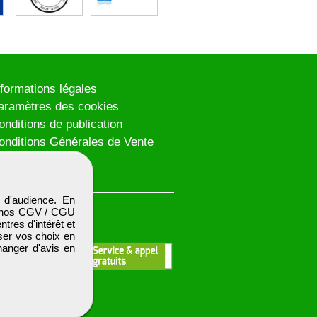
nformations légales
aramètres des cookies
onditions de publication
onditions Générales de Vente
lan du site
 d'audience. En
 nos
CGV / CGU
res d'intérêt et
iser vos choix en
hanger d'avis en