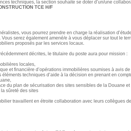
nces techniques, la section souhaite se doter d’un/une collabora
ONSTRUCTION TCE H/F
alistes, vous pourrez prendre en charge la réalisation d’études
x. Vous serez également amené/e à vous déplacer sur tout le terr
biliers proposés par les services locaux.
écédemment décrites, le titulaire du poste aura pour mission :
obilières locales,
hnique et financière d’opérations immobilières soumises à avis de 
es éléments techniques d’aide à la décision en prenant en compte
ouane,
lace du plan de sécurisation des sites sensibles de la Douane e
la sûreté des sites
ilier travaillent en étroite collaboration avec leurs collègues de