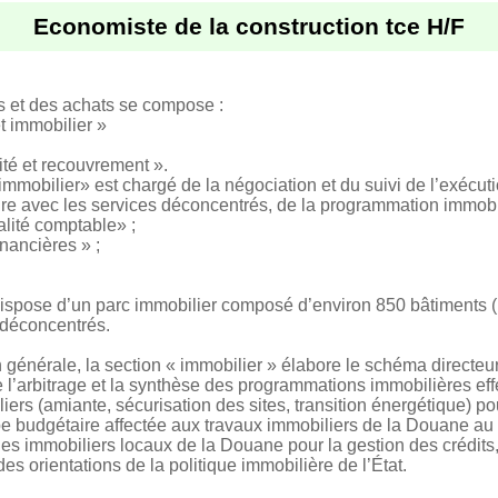
Economiste de la construction tce H/F
s et des achats se compose :
t immobilier »
té et recouvrement ».
mmobilier» est chargé de la négociation et du suivi de l’exécut
e avec les services déconcentrés, de la programmation immobil
alité comptable» ;
inancières » ;
dispose d’un parc immobilier composé d’environ 850 bâtiments 
 déconcentrés.
n générale, la section « immobilier » élabore le schéma directeu
e l’arbitrage et la synthèse des programmations immobilières eff
iers (amiante, sécurisation des sites, transition énergétique) 
pe budgétaire affectée aux travaux immobiliers de la Douane au p
bles immobiliers locaux de la Douane pour la gestion des crédit
es orientations de la politique immobilière de l’État.