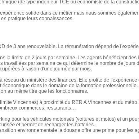
chnique (de type ingénieur TCE ou économiste de la constructio
expérience solide dans ce métier mais nous sommes également
 en pratique leurs connaissances.
CDD de 3 ans renouvelable. La rémunération dépend de l'expéri
ans la limite de 2 jours par semaine. Les agents bénéficient des h
es travaillées par semaine ce qui détermine le nombre de jours
cupérées à raison d'une journée par mois.
 réseau du ministère des finances. Elle profite de l'expérience de
 économique dans le domaine de la formation professionnelle. 
ion au même titre que les fonctionnaires.
l (limite Vincennes) à proximité du RER A Vincennes et du métro 
 nombreux commerces, restaurants…
king pour les véhicules motorisés (voitures et motos) et un pour l
curisée et permet de recharger les batteries.
ansition environnementale la douane offre une prime pour les a