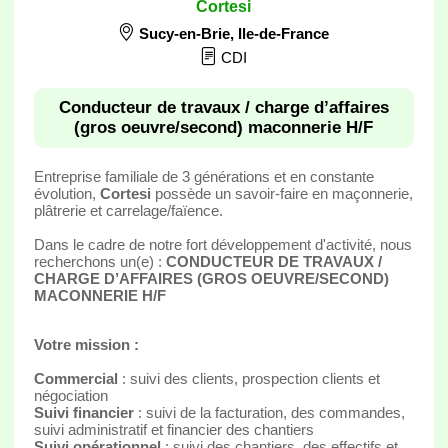
Cortesi
Sucy-en-Brie
,
Ile-de-France
CDI
Conducteur de travaux / charge d’affaires
(gros oeuvre/second) maconnerie H/F
Entreprise familiale de 3 générations et en constante
évolution,
Cortesi
possède un savoir-faire en maçonnerie,
plâtrerie et carrelage/faïence.
Dans le cadre de notre fort développement d'activité, nous
recherchons un(e) :
CONDUCTEUR DE TRAVAUX /
CHARGE D’AFFAIRES (GROS OEUVRE/SECOND)
MACONNERIE H/F
Votre mission :
Commercial
: suivi des clients, prospection clients et
négociation
Suivi financier
: suivi de la facturation, des commandes,
suivi administratif et financier des chantiers
Suivi opérationnel
: suivi des chantiers, des effectifs et