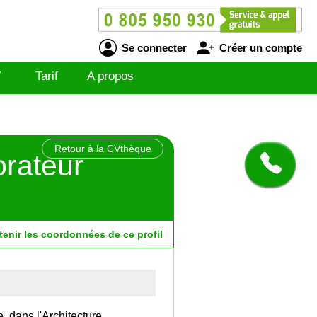
Se connecter
Créer un compte
V
Tarif
A propos
Retour à la CVthèque
orateur
tenir
les
coordonnées
de ce profil
, dans l'Architecture.