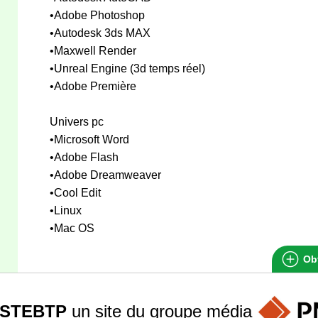
•Adobe Photoshop
•Autodesk 3ds MAX
•Maxwell Render
•Unreal Engine (3d temps réel)
•Adobe Première
Univers pc
•Microsoft Word
•Adobe Flash
•Adobe Dreamweaver
•Cool Edit
•Linux
•Mac OS
Obt
STEBTP
un site du groupe
média