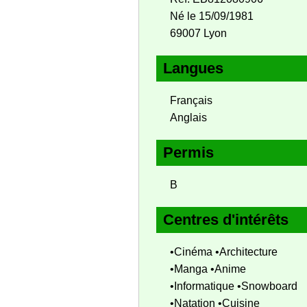
Né le 15/09/1981
69007 Lyon
Langues
Français
Anglais
Permis
B
Centres d'intérêts
•Cinéma •Architecture
•Manga •Anime
•Informatique •Snowboard
•Natation •Cuisine