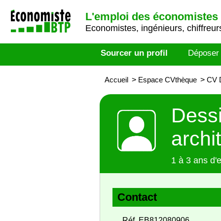
L'emploi des économistes 
Economistes, ingénieurs, chiffreurs
Sourcer un profil
Déposer
Accueil
>
Espace CVthèque
>
CV D
Dessi
archi
1 à 3 ans d'
Contact
Réf. EB812080906