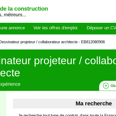
de la construction
, métreurs...
 une annonce
Voir les offres d'emploi
Déposer un C
essinateur projeteur / collaborateur architecte - EB812080906
nateur projeteur / collab
tecte
expérience
Ob
Ma recherche
Je recherche tout type de contrat, dans toute la France