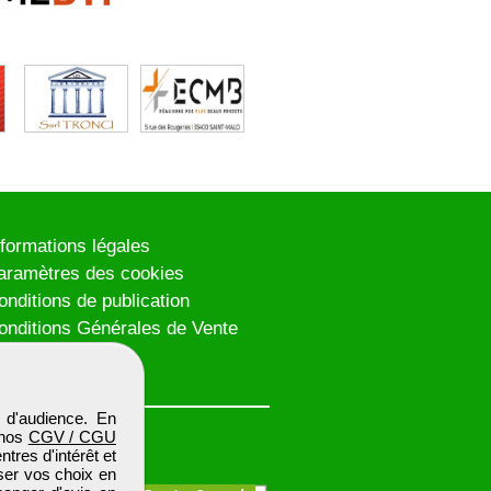
nformations légales
aramètres des cookies
onditions de publication
onditions Générales de Vente
lan du site
 d'audience. En
 nos
CGV / CGU
res d'intérêt et
iser vos choix en