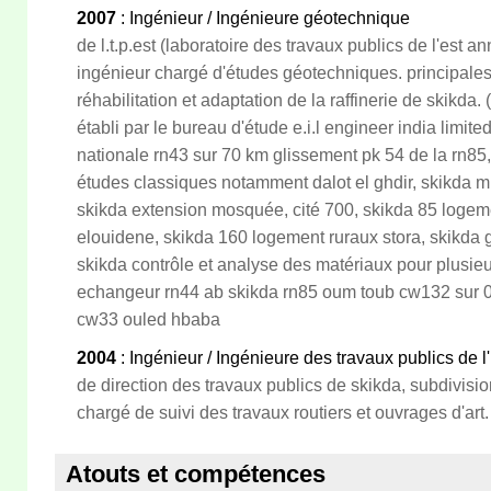
2007
: Ingénieur / Ingénieure géotechnique
de l.t.p.est (laboratoire des travaux publics de l'est 
ingénieur chargé d'études géotechniques. principale
réhabilitation et adaptation de la raffinerie de skikd
établi par le bureau d'étude e.i.l engineer india limit
nationale rn43 sur 70 km glissement pk 54 de la rn85,
études classiques notamment dalot el ghdir, skikda 
skikda extension mosquée, cité 700, skikda 85 logeme
elouidene, skikda 160 logement ruraux stora, skikda 
skikda contrôle et analyse des matériaux pour plusie
echangeur rn44 ab skikda rn85 oum toub cw132 sur 0
cw33 ouled hbaba
2004
: Ingénieur / Ingénieure des travaux publics de l'
de direction des travaux publics de skikda, subdivis
chargé de suivi des travaux routiers et ouvrages d'art.
Atouts et compétences