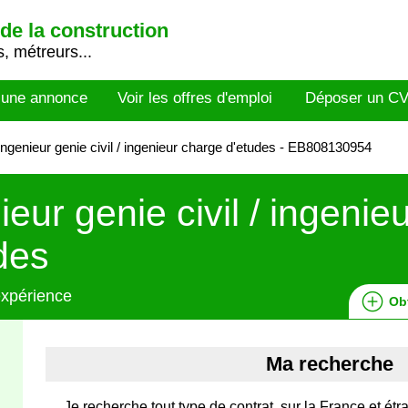
de la construction
, métreurs...
 une annonce
Voir les offres d'emploi
Déposer un C
ngenieur genie civil / ingenieur charge d'etudes - EB808130954
ieur genie civil / ingenie
des
expérience
Ob
Ma recherche
Je recherche tout type de contrat, sur la France et étra