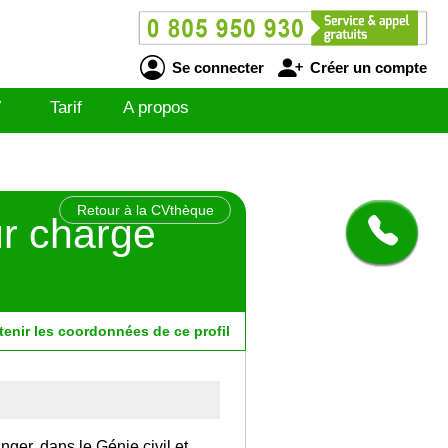
Se connecter
Créer un compte
V
Tarif
A propos
Retour à la CVthèque
ur charge
tenir
les
coordonnées
de ce profil
nger, dans le Génie civil et