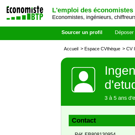
L'emploi des économistes 
Economistes, ingénieurs, chiffreurs
Sourcer un profil
Déposer
Accueil
>
Espace CVthèque
>
CV I
Ingen
d'etu
3 à 5 ans d'
Contact
Réf. EB808130954