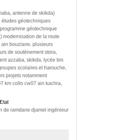
annaba, antenne de skikda)
s études géotechniques
a. (programme géotechnique
ed) modernisation de la route
 ain bouziane. plusieurs
murs de soutènement stora,
nt azzaba, skikda. lycée bin
groupes scolaires el harouche,
urs projets notamment
7 km collo cw07 ain kachra,
Etat
ion de ramdane djamel ingénieur