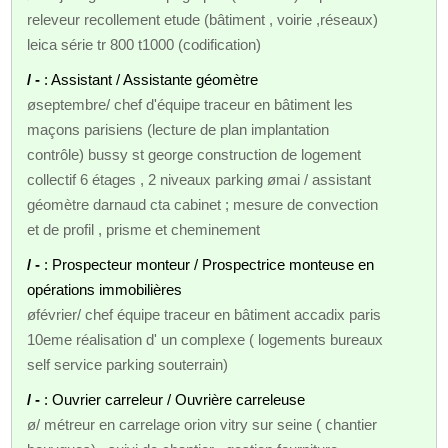
releveur recollement etude (bâtiment , voirie ,réseaux)
leica série tr 800 t1000 (codification)
/ -
: Assistant / Assistante géomètre
øseptembre/ chef d'équipe traceur en bâtiment les
maçons parisiens (lecture de plan implantation
contrôle) bussy st george construction de logement
collectif 6 étages , 2 niveaux parking ømai / assistant
géomètre darnaud cta cabinet ; mesure de convection
et de profil , prisme et cheminement
/ -
: Prospecteur monteur / Prospectrice monteuse en
opérations immobilières
øfévrier/ chef équipe traceur en bâtiment accadix paris
10eme réalisation d' un complexe ( logements bureaux
self service parking souterrain)
/ -
: Ouvrier carreleur / Ouvrière carreleuse
ø/ métreur en carrelage orion vitry sur seine ( chantier