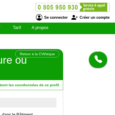
Se connecter
Créer un compte
V
Tarif
A propos
Retour à la CVthèque
ure ou
tenir
les
coordonnées
de ce profil
, dans le Bâtiment.