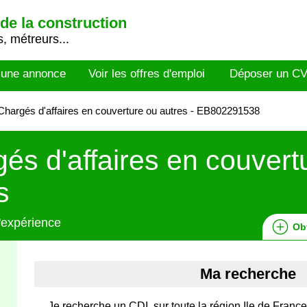
de la construction
, métreurs...
 une annonce
Voir les offres d'emploi
Déposer un C
hargés d'affaires en couverture ou autres - EB802291538
és d'affaires en couvert
s
'expérience
Ob
Ma recherche
Je recherche un CDI, sur toute la région Ile de France