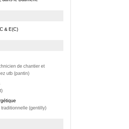
 C & E(C)
hnicien de chantier et
ez utb (pantin)
s
t)
rgétique
traditionnelle (gentilly)