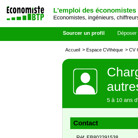
L'emploi des économistes 
Economistes, ingénieurs, chiffreurs
Sourcer un profil
Déposer
Accueil
>
Espace CVthèque
>
CV C
Charg
autre
5 à 10 ans d
Contact
Réf. EB802291538