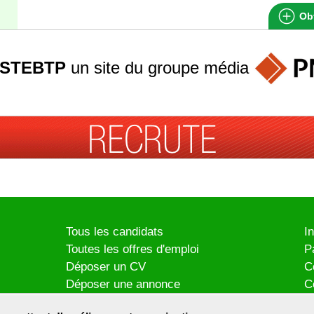
Obt
STEBTP
un site du groupe
média
Tous les candidats
I
Toutes les offres d'emploi
P
Déposer un CV
C
Déposer une annonce
C
Témoignages utilisateurs
P