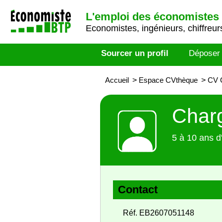
L'emploi des économistes 
Economistes, ingénieurs, chiffreurs
Sourcer un profil
Déposer
Accueil
>
Espace CVthèque
>
CV C
Charg
5 à 10 ans d
Contact
Réf. EB2607051148