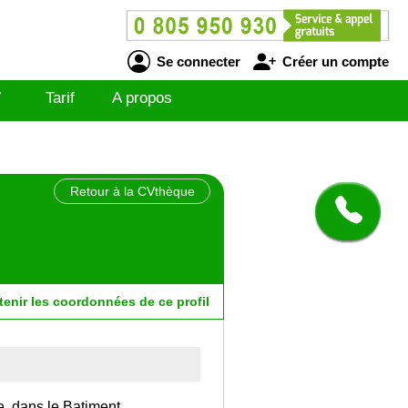
Se connecter
Créer un compte
V
Tarif
A propos
Retour à la CVthèque
tenir
les
coordonnées
de ce profil
e, dans le Batiment.