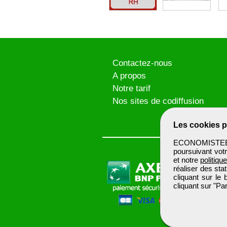
Contactez-nous
A propos
Notre tarif
Nos sites de codiffusion
Les cookies p
ECONOMISTEBTP 
poursuivant votr
et notre
politiqu
réaliser des sta
cliquant sur le
cliquant sur "P