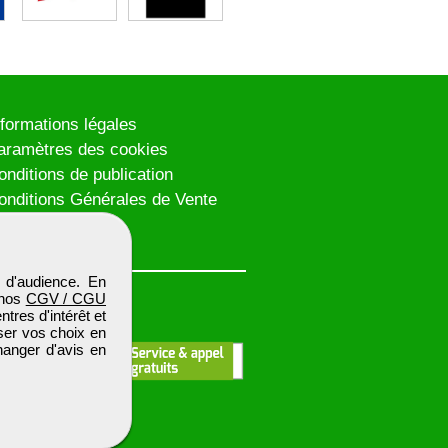
nformations légales
aramètres des cookies
onditions de publication
onditions Générales de Vente
lan du site
 d'audience. En
 nos
CGV / CGU
res d'intérêt et
iser vos choix en
hanger d'avis en