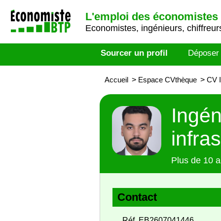
L'emploi des économistes 
Economistes, ingénieurs, chiffreurs
Sourcer un profil
Déposer
Accueil
>
Espace CVthèque
>
CV I
Ingén
infra
Plus de 10 a
Contact
Réf. EB2607041446