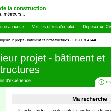
de la construction
, métreurs...
 une annonce
Voir les offres d'emploi
Déposer un C
ngénieur projet - bâtiment et infrastructures - EB2607041446
ieur projet - bâtiment et
structures
ns d'expérience
Ob
Ma recherche
Je recherche tout type de contrat, dans toute la Franc