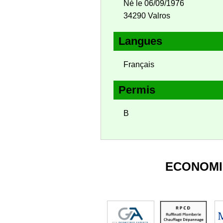
Né le 06/09/1976
34290 Valros
Langues
Français
Permis
B
ECONOMI