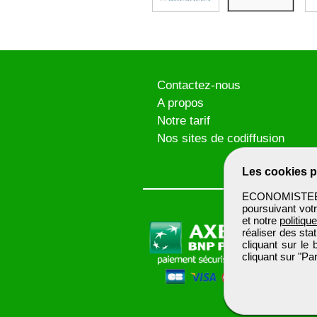
Contactez-nous
A propos
Notre tarif
Nos sites de codiffusion
Les cookies p
ECONOMISTEBTP 
poursuivant votr
et notre
politiqu
réaliser des sta
cliquant sur le
cliquant sur "P