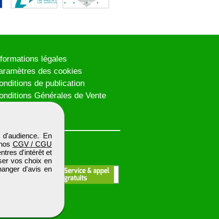
nformations légales
aramètres des cookies
onditions de publication
onditions Générales de Vente
lan du site
 d'audience. En
 nos
CGV / CGU
res d'intérêt et
iser vos choix en
hanger d'avis en