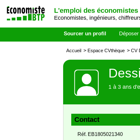
L'emploi des économistes 
Economistes, ingénieurs, chiffreurs
Sourcer un profil
Déposer
Accueil
>
Espace CVthèque
>
CV 
Dessi
1 à 3 ans d'
Contact
Réf. EB1805021340