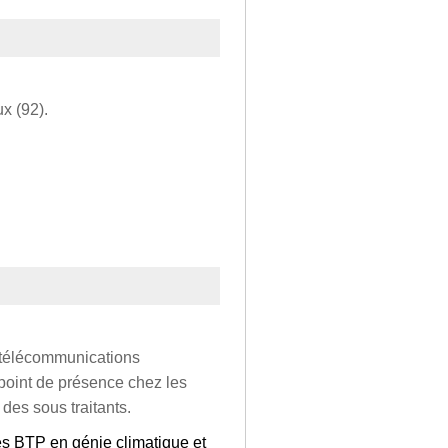
x (92).
e télécommunications
 point de présence chez les
 des sous traitants.
es BTP en génie climatique et