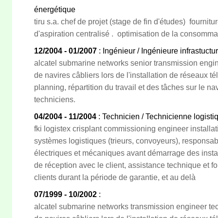
énergétique
tiru s.a. chef de projet (stage de fin d'études) fournitu
d'aspiration centralisé . optimisation de la consommat
12/2004 - 01/2007
: Ingénieur / Ingénieure infrastuct
alcatel submarine networks senior transmission engi
de navires câbliers lors de l'installation de réseaux 
planning, répartition du travail et des tâches sur le n
techniciens.
04/2004 - 11/2004
: Technicien / Technicienne logisti
fki logistex crisplant commissioning engineer installa
systèmes logistiques (trieurs, convoyeurs), responsab
électriques et mécaniques avant démarrage des install
de réception avec le client, assistance technique et 
clients durant la période de garantie, et au delà
07/1999 - 10/2002
:
alcatel submarine networks transmission engineer tec