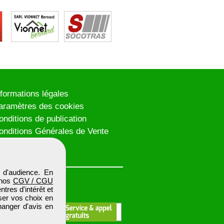
nformations légales
aramètres des cookies
onditions de publication
onditions Générales de Vente
lan du site
 d'audience. En
 nos
CGV / CGU
res d'intérêt et
iser vos choix en
hanger d'avis en