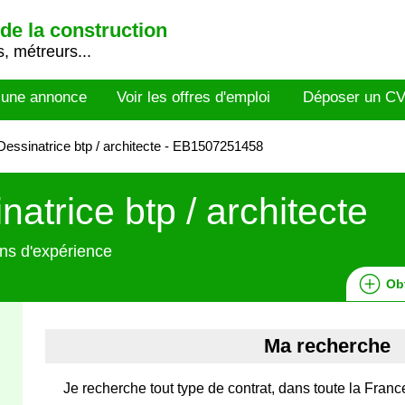
de la construction
, métreurs...
 une annonce
Voir les offres d'emploi
Déposer un C
essinatrice btp / architecte - EB1507251458
natrice btp / architecte
ns d'expérience
Ob
Ma recherche
Je recherche tout type de contrat, dans toute la France