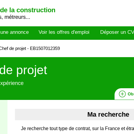
de la construction
, métreurs...
 une annonce
Voir les offres d'emploi
Déposer un C
hef de projet - EB1507012359
de projet
expérience
Ob
Ma recherche
Je recherche tout type de contrat, sur la France et étr