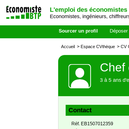
L'emploi des économistes 
Economistes, ingénieurs, chiffreurs
Sourcer un profil
Déposer
Accueil
>
Espace CVthèque
>
CV C
Chef 
3 à 5 ans d'
Contact
Réf. EB1507012359