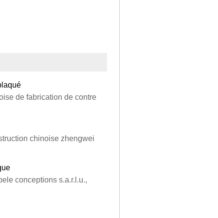
plaqué
noise de fabrication de contre
nstruction chinoise zhengwei
que
ele conceptions s.a.r.l.u.,