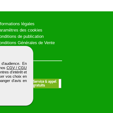
nformations légales
aramètres des cookies
onditions de publication
onditions Générales de Vente
lan du site
 d'audience. En
 nos
CGV / CGU
res d'intérêt et
iser vos choix en
hanger d'avis en