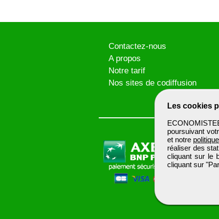
Contactez-nous
A propos
Notre tarif
Nos sites de codiffusion
Les cookies p
ECONOMISTEBTP 
poursuivant votr
et notre
politiqu
réaliser des sta
cliquant sur le
cliquant sur "P