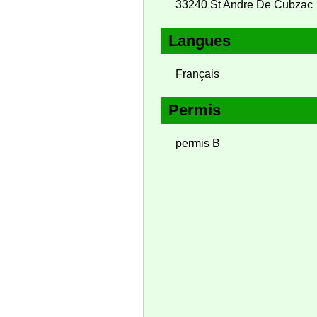
33240 St Andre De Cubzac
Langues
Français
Permis
permis B