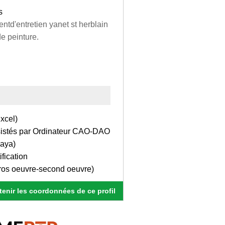
s
td'entretien yanet st herblain
e peinture.
xcel)
assistés par Ordinateur CAO-DAO
naya)
fication
ros oeuvre-second oeuvre)
enir les coordonnées de ce profil