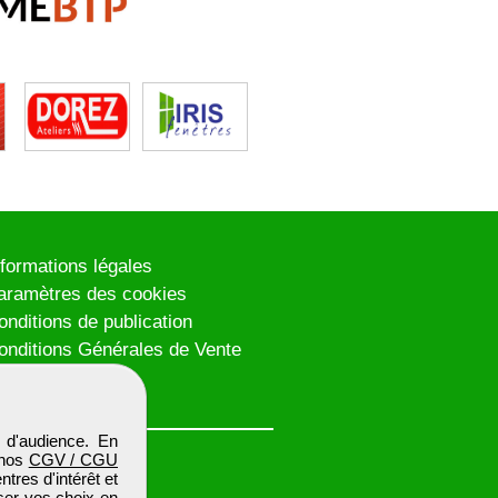
nformations légales
aramètres des cookies
onditions de publication
onditions Générales de Vente
lan du site
 d'audience. En
 nos
CGV / CGU
res d'intérêt et
iser vos choix en