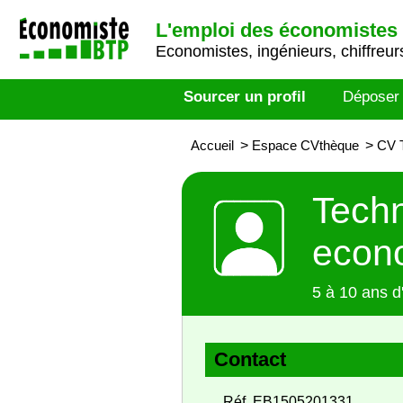
L'emploi des économistes 
Economistes, ingénieurs, chiffreurs
Sourcer un profil
Déposer
Accueil
>
Espace CVthèque
>
CV T
Techn
econo
5 à 10 ans d
Contact
Réf. EB1505201331