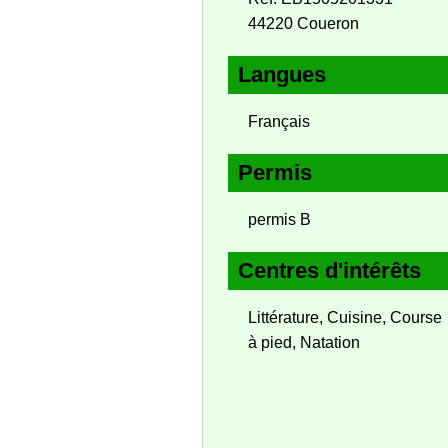
44220 Coueron
Langues
Français
Permis
permis B
Centres d'intérêts
Littérature, Cuisine, Course
à pied, Natation