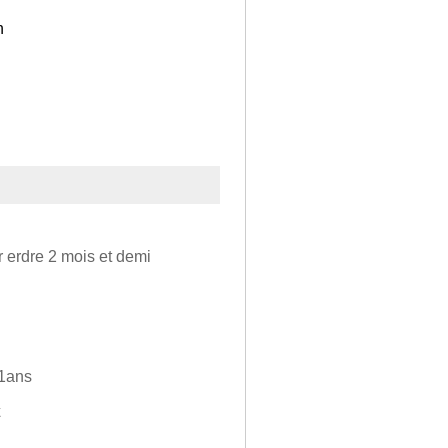
n
r erdre 2 mois et demi
 1ans