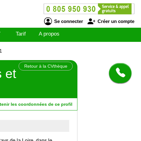
Se connecter
Créer un compte
V
Tarif
A propos
1
Retour à la CVthèque
 et
tenir
les
coordonnées
de ce profil
Pays de la Loire, dans le