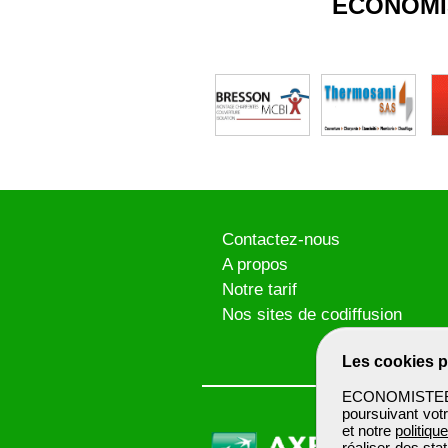
ECONOMI
Contactez-nous
A propos
Notre tarif
Nos sites de codiffusion
Les cookies p
ECONOMISTEBTP 
poursuivant votr
et notre
politiqu
réaliser des sta