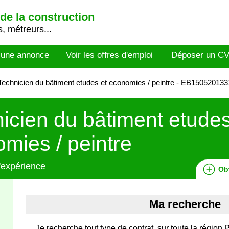
de la construction
, métreurs...
 une annonce
Voir les offres d'emploi
Déposer un C
echnicien du bâtiment etudes et economies / peintre - EB150520133
icien du bâtiment etudes
mies / peintre
'expérience
Ob
Ma recherche
Je recherche tout type de contrat, sur toute la région 