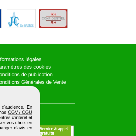
nformations légales
aramètres des cookies
onditions de publication
onditions Générales de Vente
lan du site
 d'audience. En
 nos
CGV / CGU
res d'intérêt et
iser vos choix en
hanger d'avis en