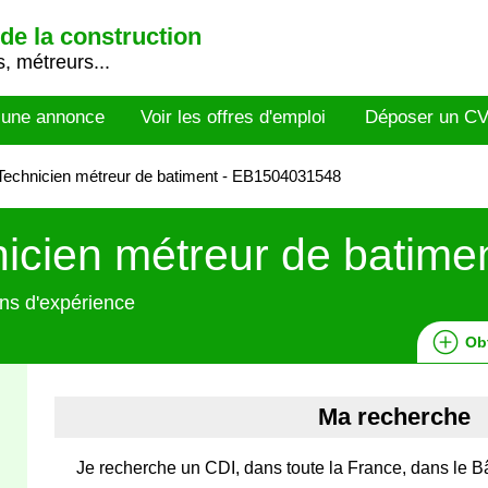
de la construction
, métreurs...
 une annonce
Voir les offres d'emploi
Déposer un C
echnicien métreur de batiment - EB1504031548
icien métreur de batime
ns d'expérience
Ob
Ma recherche
Je recherche un CDI, dans toute la France, dans le B