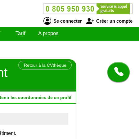
Se connecter
Créer un compte
V
Tarif
A propos
Retour à la CVthèque
nt
tenir
les
coordonnées
de ce profil
âtiment.