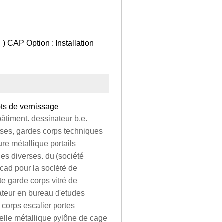
) CAP Option : Installation
ots de vernissage
 bâtiment. dessinateur b.e.
asses, gardes corps techniques
re métallique portails
èces diverses. du (société
ocad pour la société de
te garde corps vitré de
nateur en bureau d'etudes
 corps escalier portes
erelle métallique pylône de cage