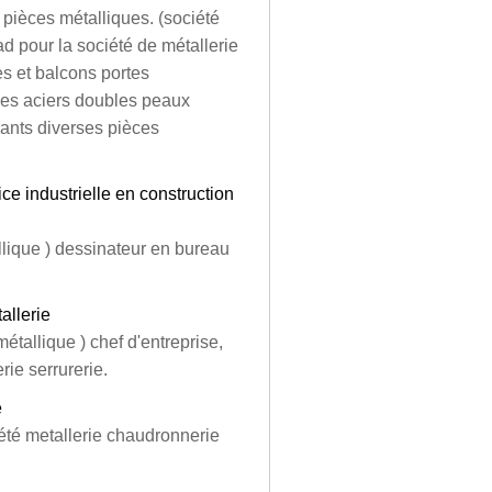
 pièces métalliques. (société
d pour la société de métallerie
s et balcons portes
ques aciers doubles peaux
vrants diverses pièces
ice industrielle en construction
llique ) dessinateur en bureau
allerie
étallique ) chef d'entreprise,
rie serrurerie.
e
iété metallerie chaudronnerie