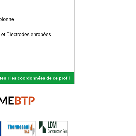
colonne
 et Electrodes enrobées
enir les coordonnées de ce profil