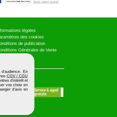
nformations légales
aramètres des cookies
onditions de publication
onditions Générales de Vente
lan du site
 d'audience. En
 nos
CGV / CGU
res d'intérêt et
iser vos choix en
hanger d'avis en