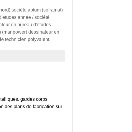
cnord) société aptum (soframat)
'etudes année / société
nateur en bureau d'etudes
feu (manpower) dessinateur en
e technicien polyvalent.
alliques, gardes corps,
n des plans de fabrication sur