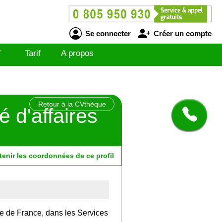
Se connecter
Créer un compte
V
Tarif
A propos
Retour à la CVthèque
 d'affaires
tenir
les
coordonnées
de ce profil
Ile de France, dans les Services