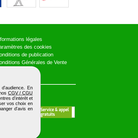
nformations légales
aramètres des cookies
onditions de publication
onditions Générales de Vente
lan du site
 d'audience. En
 nos
CGV / CGU
res d'intérêt et
iser vos choix en
hanger d'avis en