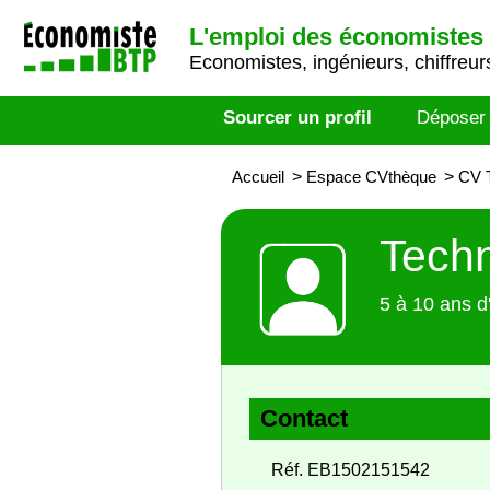
L'emploi des économistes 
Economistes, ingénieurs, chiffreurs
Sourcer un profil
Déposer
Accueil
>
Espace CVthèque
>
CV T
Techn
5 à 10 ans d
Contact
Réf. EB1502151542