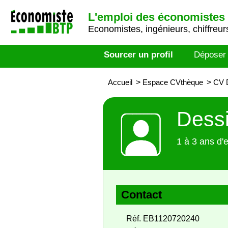
L'emploi des économistes 
Economistes, ingénieurs, chiffreurs
Sourcer un profil
Déposer
Accueil
>
Espace CVthèque
>
CV D
Dessi
1 à 3 ans d'
Contact
Réf. EB1120720240