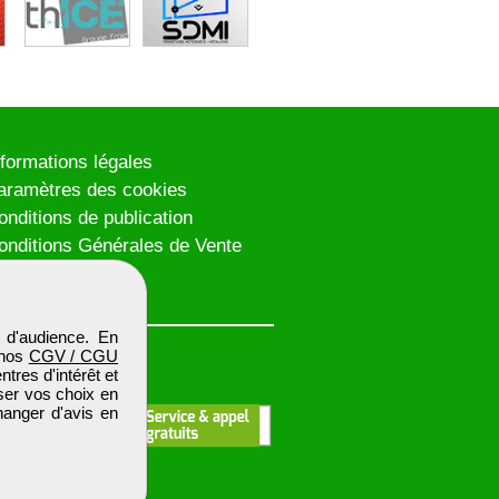
nformations légales
aramètres des cookies
onditions de publication
onditions Générales de Vente
lan du site
 d'audience. En
 nos
CGV / CGU
res d'intérêt et
iser vos choix en
hanger d'avis en