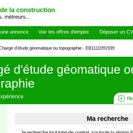
de la construction
, métreurs...
 une annonce
Voir les offres d'emploi
Déposer un C
hargé d'étude géomatique ou topographie - EB1111091939
é d'étude géomatique o
raphie
expérience
Ob
Ma recherche
Je recherche tout type de contrat, sur toute la région 