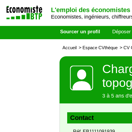
L'emploi des économistes 
Economistes, ingénieurs, chiffreurs
Sourcer un profil
Déposer
Accueil
>
Espace CVthèque
>
CV C
Charg
topog
3 à 5 ans d'
Contact
Réf. EB1111091939