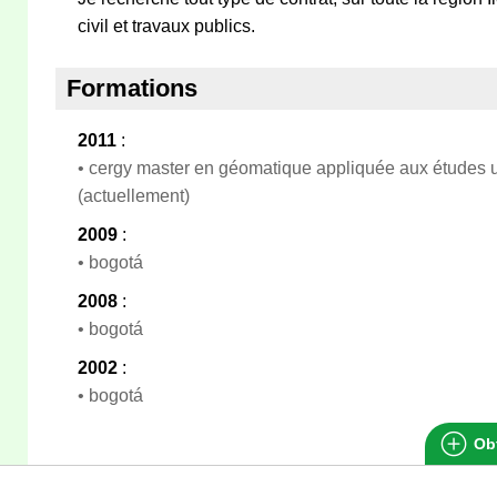
civil et travaux publics.
Formations
2011
:
• cergy master en géomatique appliquée aux études u
(actuellement)
2009
:
• bogotá
2008
:
• bogotá
2002
:
• bogotá
Obt