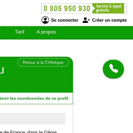
Se connecter
Créer un compte
V
Tarif
A propos
Retour à la CVthèque
u
tenir
les
coordonnées
de ce profil
Ile de France, dans le Génie