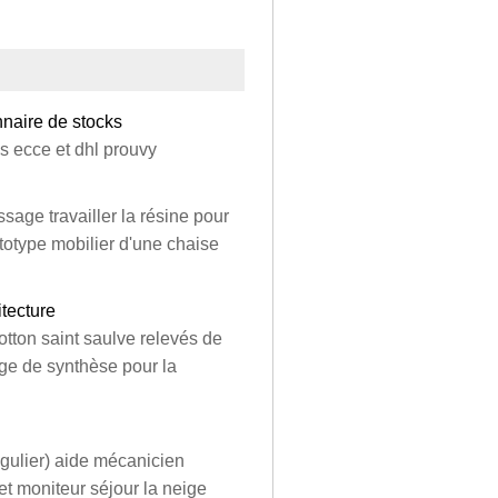
nnaire de stocks
ks ecce et dhl prouvy
sage travailler la résine pour
ototype mobilier d'une chaise
itecture
 hotton saint saulve relevés de
age de synthèse pour la
égulier) aide mécanicien
 et moniteur séjour la neige