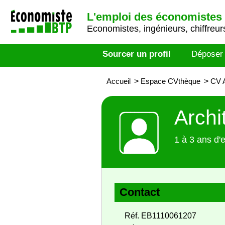
L'emploi des économistes 
Economistes, ingénieurs, chiffreurs
Sourcer un profil
Déposer
Accueil
>
Espace CVthèque
>
CV A
Archi
1 à 3 ans d'
Contact
Réf. EB1110061207