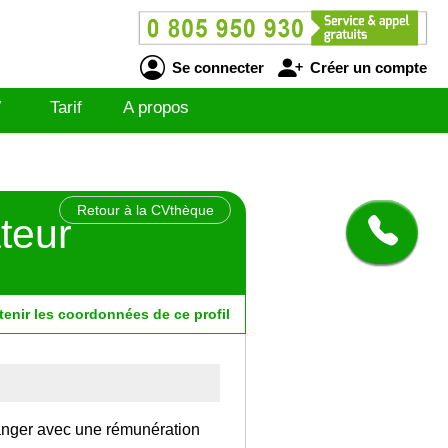
Se connecter
Créer un compte
V
Tarif
A propos
Retour à la CVthèque
ateur
tenir
les
coordonnées
de ce profil
tranger avec une rémunération