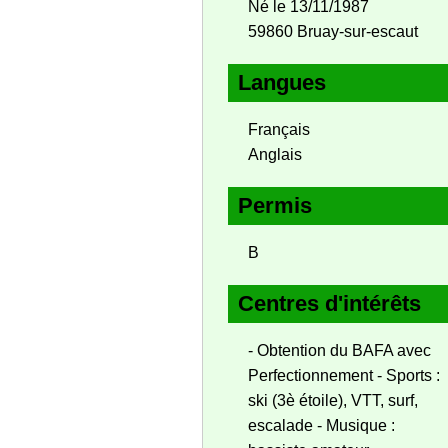
Né le 13/11/1987
59860 Bruay-sur-escaut
Langues
Français
Anglais
Permis
B
Centres d'intérêts
- Obtention du BAFA avec
Perfectionnement - Sports :
ski (3è étoile), VTT, surf,
escalade - Musique :