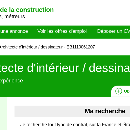
de la construction
, métreurs...
 une annonce
Voir les offres d'emploi
Déposer un C
rchitecte d'intérieur / dessinateur - EB1110061207
tecte d'intérieur / dessin
expérience
Ob
Ma recherche
Je recherche tout type de contrat, sur la France et é