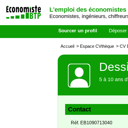
L'emploi des économistes 
Economistes, ingénieurs, chiffreurs
Sourcer un profil
Déposer
Accueil
>
Espace CVthèque
>
CV D
Dessi
5 à 10 ans d
Contact
Réf. EB1090713040