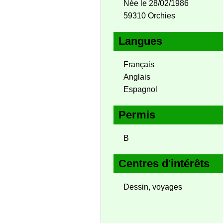
Née le 28/02/1986
59310 Orchies
Langues
Français
Anglais
Espagnol
Permis
B
Centres d'intérêts
Dessin, voyages