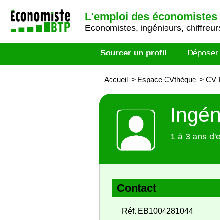
L'emploi des économistes 
Economistes, ingénieurs, chiffreurs
Sourcer un profil
Déposer
Accueil
>
Espace CVthèque
>
CV I
Ingén
1 à 3 ans d'
Contact
Réf. EB1004281044