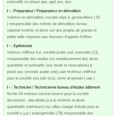
estimatifs en phase aps, apd, pro, dce
/ -
: Préparateur / Préparatrice en démolition
métreur en démolition, société stips ti, gennevilliers ( 92
) •responsable des métrés de démolition niveau
national •métrés et devis sur des projets de grande et
petite taille •réponse aux dossiers d'appels d'offres
/ -
: Epithésiste
métreur chiffreur tce, société protis sarl, marseille (13)
•responsable des etudes tce •etablissement des devis
quantitafs et estimatifs (sur neufs et rénovations) þ
poste aux (emirats arabe unis) uae •métreur chiffreur
pour la société sea star (tce), umm al qowain ( uae )
/ -
: Technicien / Technicienne bureau d'études bâtiment
février 04 métreur second oeuvre pour la société
decovision , abu dhabi (u.a.e) •métrés et devis
quantitatifs (intérieurs) sur villas chargé d'étude pour la
société s.y.p ( aubergenville) (78) •responsable des